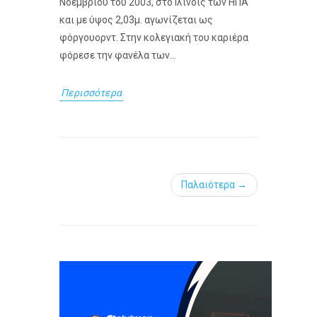
Νοεμβρίου του 2003, στο Ιλινόις των ΗΠΑ
και με ύψος 2,03μ. αγωνίζεται ως
φόργουορντ. Στην κολεγιακή του καριέρα
φόρεσε την φανέλα των...
Περισσότερα
Παλαιότερα →