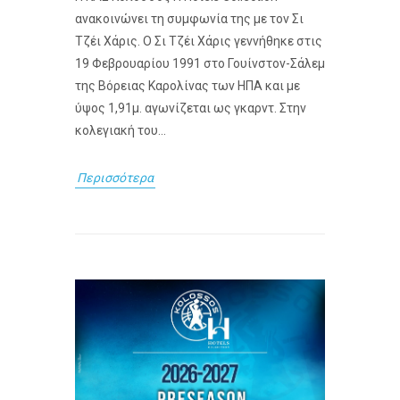
ανακοινώνει τη συμφωνία της με τον Σι
Τζέι Χάρις. Ο Σι Τζέι Χάρις γεννήθηκε στις
19 Φεβρουαρίου 1991 στο Γουίνστον-Σάλεμ
της Βόρειας Καρολίνας των ΗΠΑ και με
ύψος 1,91μ. αγωνίζεται ως γκαρντ. Στην
κολεγιακή του...
Περισσότερα