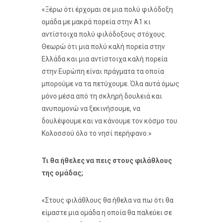
«Ξέρω ότι έρχομαι σε μια πολύ φιλόδοξη
ομάδα με μακρά πορεία στην Α1 κι
αντίστοιχα πολύ φιλόδοξους στόχους.
Θεωρώ ότι μια πολύ καλή πορεία στην
Ελλάδα και μια αντίστοιχα καλή πορεία
στην Ευρώπη είναι πράγματα τα οποία
μπορούμε να τα πετύχουμε. Όλα αυτά όμως
μόνο μέσα από τη σκληρή δουλειά και
ανυπομονώ να ξεκινήσουμε, να
δουλέψουμε και να κάνουμε τον κόσμο του
Κολοσσού όλο το νησί περήφανο.»
Τι θα ήθελες να πεις στους φιλάθλους
της ομάδας;
«Στους φιλάθλους θα ήθελα να πω ότι θα
είμαστε μια ομάδα η οποία θα παλεύει σε