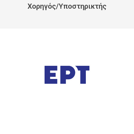
Xορηγός/Yποστηρικτής