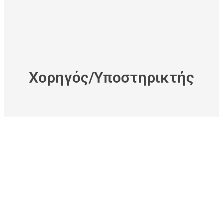
Xορηγός/Yποστηρικτής