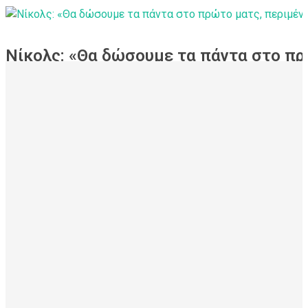
Νίκολς: «Θα δώσουμε τα πάντα στο πρ
μας το Σάββατο»
12-05-2026
Την άποψή του για τις δύο αναμετρήσεις κόντρα σ
μοιράστηκε ο γκαρντ του Κολοσσού H Hotels Collection Ντέι
Η δήλωση του Ντέιβιντ Νίκολς στο
www.kolossosbc.gr
:
«Η πρόκριση στα playoffs είναι κάτι που το κερδίσαμε με τη
δημιουργήσουμε μια ατμόσφαιρα για την οποία θα είμαστε ό
φωνή και ενέργεια από το πρώτο τζάμπολ. Όλοι στον σύλλο
το σημείο. Από τους παίκτες, τους προπονητές, το προσωπι
χορηγούς και όλους όσοι βρίσκονται γύρω από την ομάδα. Θ
εντός έδρας παιχνίδι απέναντι σε έναν σπουδαίο αντίπαλο