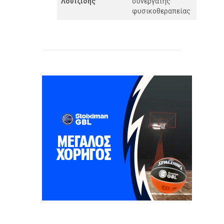
Λουϊζίδης
συνεργάτης
φυσικοθεραπείας