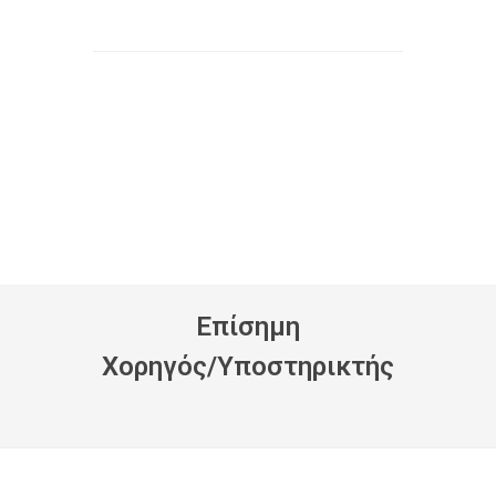
Eπίσημη
Xορηγός/Yποστηρικτής