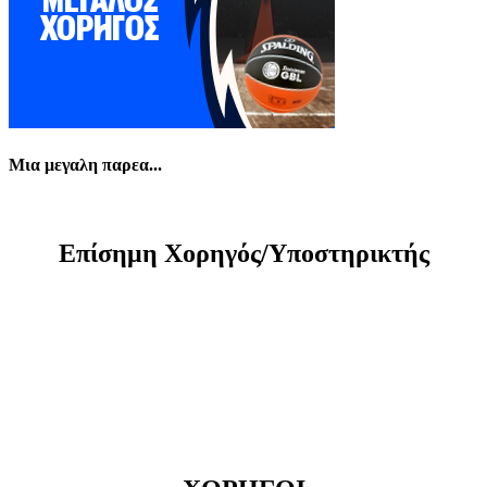
Μια μεγαλη παρεα...
Eπίσημη Xορηγός/Yποστηρικτής