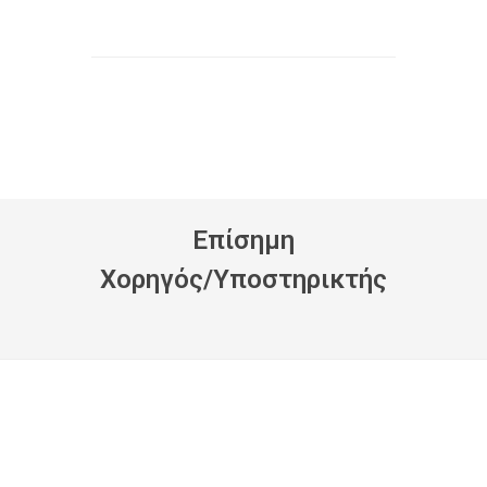
Eπίσημη
Xορηγός/Yποστηρικτής