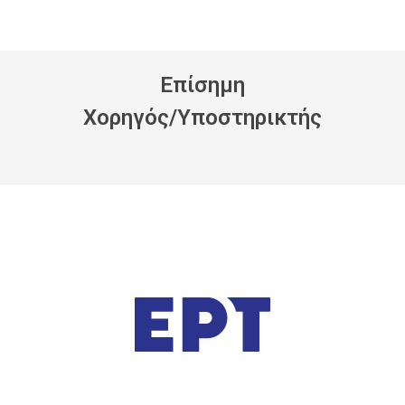
Eπίσημη
Xορηγός/Yποστηρικτής