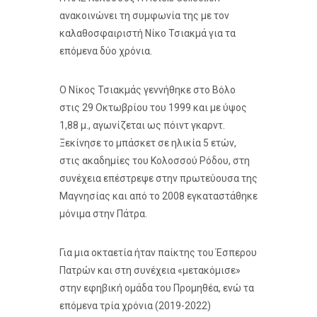
ανακοινώνει τη συμφωνία της με τον
καλαθοσφαιριστή Νίκο Τσιακμά για τα
επόμενα δύο χρόνια.
Ο Νίκος Τσιακμάς γεννήθηκε στο Βόλο
στις 29 Οκτωβρίου του 1999 και με ύψος
1,88 μ., αγωνίζεται ως πόιντ γκαρντ.
Ξεκίνησε το μπάσκετ σε ηλικία 5 ετών,
στις ακαδημίες του Κολοσσού Ρόδου, στη
συνέχεια επέστρεψε στην πρωτεύουσα της
Μαγνησίας και από το 2008 εγκαταστάθηκε
μόνιμα στην Πάτρα.
Για μια οκταετία ήταν παίκτης του Έσπερου
Πατρών και στη συνέχεια «μετακόμισε»
στην εφηβική ομάδα του Προμηθέα, ενώ τα
επόμενα τρία χρόνια (2019-2022)