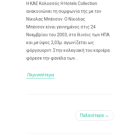
Η ΚΑΕ Κολοσσός H Hotels Collection
ανακοινώνει τη συμφωνία της με τον
Νίκολας Μπένσον. Ο Νίκολας
Μπένσον είναι γεννημένος στις 24
Νοεμβρίου του 2003, στο Ιλινόις των ΗΠΑ
και με ύψος 2,03μ. αγωνίζεται ως
φόργουορντ. Στην κολεγιακή του καριέρα
φόρεσε την φανέλα των...
Περισσότερα
Παλαιότερα →