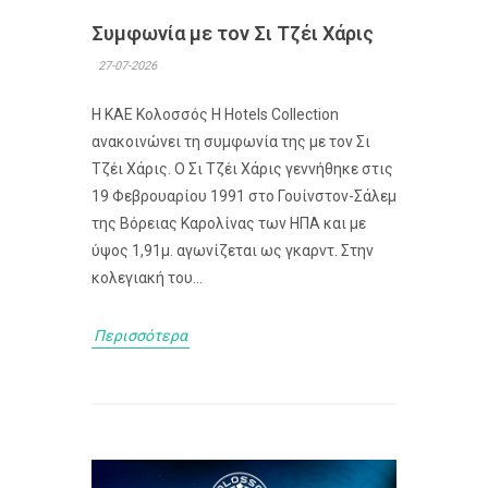
Συμφωνία με τον Σι Τζέι Χάρις
27-07-2026
Η ΚΑΕ Κολοσσός H Hotels Collection
ανακοινώνει τη συμφωνία της με τον Σι
Τζέι Χάρις. Ο Σι Τζέι Χάρις γεννήθηκε στις
19 Φεβρουαρίου 1991 στο Γουίνστον-Σάλεμ
της Βόρειας Καρολίνας των ΗΠΑ και με
ύψος 1,91μ. αγωνίζεται ως γκαρντ. Στην
κολεγιακή του...
Περισσότερα