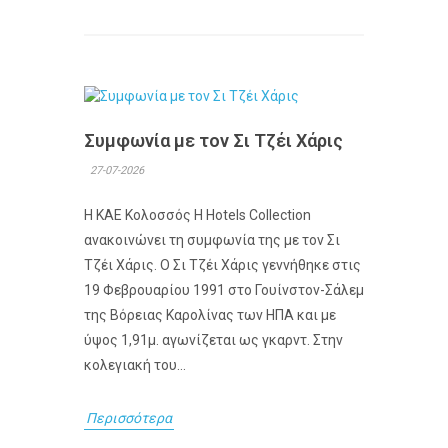
Συμφωνία με τον Σι Τζέι Χάρις
27-07-2026
Η ΚΑΕ Κολοσσός H Hotels Collection
ανακοινώνει τη συμφωνία της με τον Σι
Τζέι Χάρις. Ο Σι Τζέι Χάρις γεννήθηκε στις
19 Φεβρουαρίου 1991 στο Γουίνστον-Σάλεμ
της Βόρειας Καρολίνας των ΗΠΑ και με
ύψος 1,91μ. αγωνίζεται ως γκαρντ. Στην
κολεγιακή του...
Περισσότερα