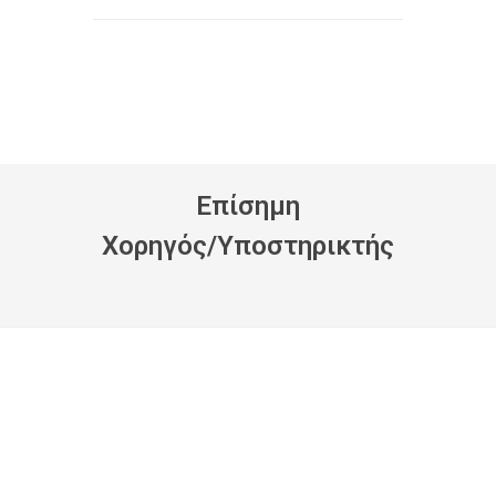
Eπίσημη
Xορηγός/Yποστηρικτής