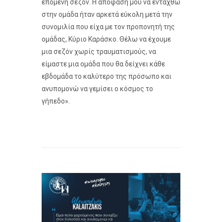
επόμενη σεζόν. Η απόφαση μου να ενταχθώ
στην ομάδα ήταν αρκετά εύκολη μετά την
συνομιλία που είχα με τον προπονητή της
ομάδας, Κύριο Καράσκο. Θέλω να έχουμε
μια σεζόν χωρίς τραυματισμούς, να
είμαστε μια ομάδα που θα δείχνει κάθε
εβδομάδα το καλύτερο της πρόσωπο και
ανυπομονώ να γεμίσει ο κόσμος το
γήπεδο».