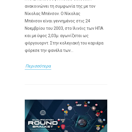
ανακοινώνει τη συμφωνία της με τον
Νίκολας Μπένσον. Ο Νίκολας
Μπένσον είναι γεννημένος στις 24
Νοεμβρίου του 2003, στο Ιλινόις των ΗΠΑ
και με ύψος 2,03μ. αγωνίζεται ως
φόργουορντ. Στην κολεγιακή του καριέρα
φόρεσε την φανέλα των...
Περισσότερα