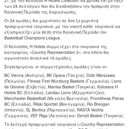
27, με τον Κολοσσό H Hotels Collection να βρίσκεται μεταξύ
των 24 συλλόγων που θα διεκδικήσουν την πρόκριση στην
Κανονική Περίοδο της διοργάνωσης.
Οι 24 ομάδες θα χωριστούν σε δύο ξεχωριστά
προκριματικά τουρνουά, με τον νικητή κάθε τουρνουά να
εξασφαλίζει μία θέση στην Κανονική Περίοδο του
Basketball Champions League.
Ο Κολοσσός H Hotels συμμετέχει στο τουρνουά της
κατηγορίας «Country Representation 2», στο οποίο θα
αγωνιστούν συνολικά 16 ομάδες.
Συγκεκριμένα, οι συμμετέχουσες ομάδες είναι οι:
BC Vienna (Αυστρία), BK Opava (Τσεχία), Dziki Warszawa
(Πολωνία), Fitness First Wurzburg Baskets (Γερμανία), Lions
de Geneve (Ελβετία), Manisa Basket (Τουρκία), Kolossos H
Hotels BC (Ελλάδα), Landau Lions (Αζερμπαϊτζάν),
Manchester Basketball (Μεγάλη Βρετανία), Promitheas Patras
BC (Ελλάδα), Rilski Sportist (Βουλγαρία), Rio Breogan
(Ισπανία), SL Benfica (Πορτογαλία), RASTA Vechta
(Γερμανία), VEF Riga (Λετονία) και Denizli Basket (Τουρκία).
Το δεύτερο προκριματικό τουρνουά («Country Representation