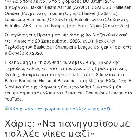
1») θα αποτελείται από τις ομάδες BC Batumi 2010
(Γεωργία), Bakken Bears Aarhus (Δανία), CSM CSU Raiffeisen
Oradea (Ρουμανία), Fribourg Olympic Basket (Ελβετία),
Landstede Hammers (Ολλανδία), Patrioti Levice (Σλοβακία),
Petrolina AEK Larnaca (Κύπρος) και Salon Vilpas (Φινλανδία).
Οι αγώνες της Προκριματικής Φάσης θα διεξαχθούν από
τις 14 έως τις 20 Σεπτεμβρίου 2026, ενώ η Κανονική
Περίοδος του Basketball Champions League θα ξεκινήσει στις
6 Οκτωβρίου 2026.
Η κλήρωση για τη σύνθεση των ομίλων της Κανονικής
Περιόδου, καθώς και για τα τουρνουά της Προκριματικής
Φάσης, θα πραγματοποιηθεί την Τετάρτη 8 Ιουλίου στο
Patrick Baumann House of Basketball, στη Μιέ της Ελβετίας. Η
διαδικασία της κλήρωσης θα μεταδοθεί ζωντανά μέσω
του επίσημου καναλιού του Basketball Champions League στο
YouTube.
Χάρις: «Να πανηγυρίσουμε
πολλές νίκες μαζί»