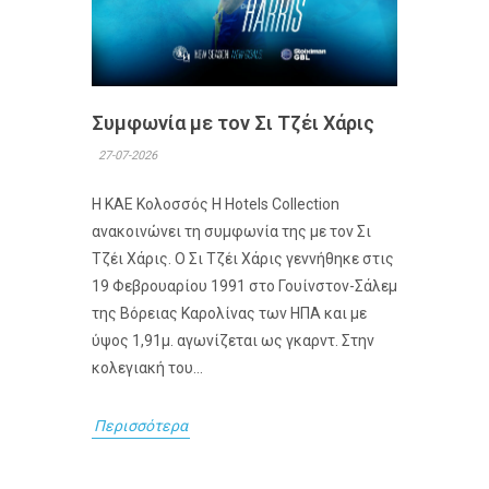
Συμφωνία με τον Σι Τζέι Χάρις
27-07-2026
Η ΚΑΕ Κολοσσός H Hotels Collection
ανακοινώνει τη συμφωνία της με τον Σι
Τζέι Χάρις. Ο Σι Τζέι Χάρις γεννήθηκε στις
19 Φεβρουαρίου 1991 στο Γουίνστον-Σάλεμ
της Βόρειας Καρολίνας των ΗΠΑ και με
ύψος 1,91μ. αγωνίζεται ως γκαρντ. Στην
κολεγιακή του...
Περισσότερα