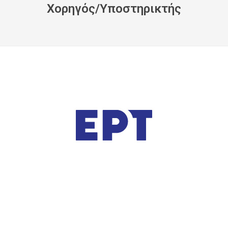
Xορηγός/Yποστηρικτής