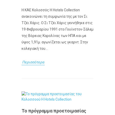
Η ΚΑΕ Κολοσσός H Hotels Collection
ανακοινώνει τη συμφωνία της με τον Σι
Τζέι Χάρις. Ο Σι Τζέι Χάρις γεννήθηκε στις
19 Φεβρουαρίου 1991 στο Γουίνστον-Σάλεμ
της Βόρειας Καρολίνας των ΗΠΑ και με
ύψος 1,91μ. αγωνίζεται ως γκαρντ. Στην
κολεγιακή του...
Περισσότερα
Το πρόγραμμα προετοιμασίας