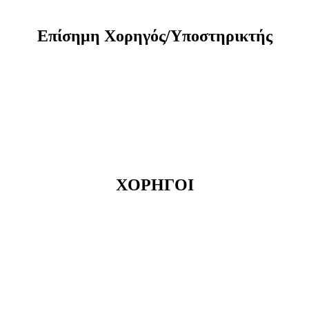
Eπίσημη Xορηγός/Yποστηρικτής
ΧΟΡΗΓΟΙ