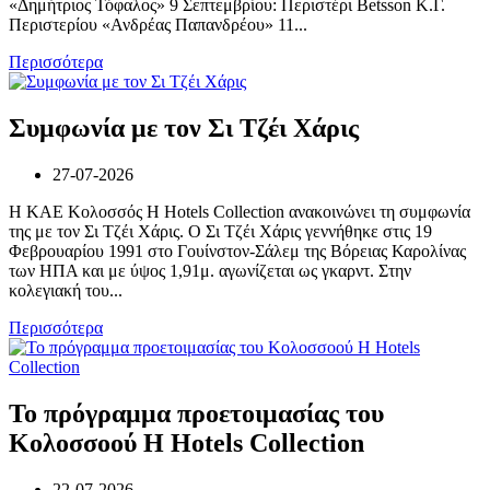
«Δημήτριος Τόφαλος» 9 Σεπτεμβρίου: Περιστέρι Betsson Κ.Γ.
Περιστερίου «Ανδρέας Παπανδρέου» 11...
Περισσότερα
Συμφωνία με τον Σι Τζέι Χάρις
27-07-2026
Η ΚΑΕ Κολοσσός H Hotels Collection ανακοινώνει τη συμφωνία
της με τον Σι Τζέι Χάρις. Ο Σι Τζέι Χάρις γεννήθηκε στις 19
Φεβρουαρίου 1991 στο Γουίνστον-Σάλεμ της Βόρειας Καρολίνας
των ΗΠΑ και με ύψος 1,91μ. αγωνίζεται ως γκαρντ. Στην
κολεγιακή του...
Περισσότερα
Το πρόγραμμα προετοιμασίας του
Κολοσσoού H Hotels Collection
22-07-2026