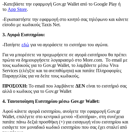
-Κατεβάστε την εφαρμογή Gov.gr Wallet από το Google Play ή
το
App Store
.
-Εγκαταστήστε την εφαρμογή στο κινητό σας τηλέφωνο και κάνετε
είσοδο με κωδικούς Taxis Net.
3. Αγορά Εισιτηρίου:
-Πατήστε
εδώ
για να αγοράσετε το εισιτήριο του αγώνα.
Για να μπορέσετε να προχωρήσετε σε αγορά εισιτήριου θα πρέπει
πρώτα να δημιουργήσετε λογαριασμό στο More.com. To email με
τους κωδικούς για το Gov.gr Wallet, το λαμβάνετε μέσω Viva
Services (ελέγξτε και τα ανεπιθύμητα) και πατάτε Πληροφορίες
Παραγγελίας για να δείτε τους κωδικούς.
ΠΡΟΣΟΧΗ:
To email που λαμβάνετε
ΔΕΝ
είναι το εισιτήριό σας
αλλά ο κωδικος για το Gov.gr Wallet
4. Ταυτοποίηση Εισιτηρίου μέσω Gov.gr Wallet:
Αφού κάνετε αγορά εισιτηρίου, ανοίγετε την εφαρμογή Gov.gr
Wallet, επιλέγετε στο κεντρικό μενού «Εισιτήρια», στη συνέχεια
πατάτε πάνω δεξιά προσθήκη (+) για εισαγωγή νέου εισιτηρίου και
εισάγετε τον μοναδικό κωδικό εισιτηρίου που σας έχει σταλεί από