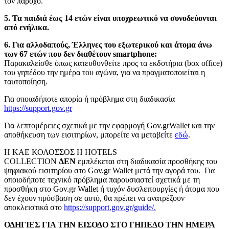
τον πάροχο.
5. Τα παιδιά έως 14 ετών είναι υποχρεωτικό να συνοδεύονται
από ενήλικα.
6. Για αλλοδαπούς, Έλληνες του εξωτερικού και άτομα άνω
των 67 ετών που δεν διαθέτουν smartphone:
Παρακαλείσθε όπως κατευθυνθείτε προς τα εκδοτήρια (box office)
του γηπέδου την ημέρα του αγώνα, για να πραγματοποιείται η
ταυτοποίηση.
Για οποιαδήποτε απορία ή πρόβλημα στη διαδικασία
https://support.gov.gr
Για λεπτομέρειες σχετικά με την εφαρμογή Gov.grWallet και την
αποθήκευση των εισιτηρίων, μπορείτε να μεταβείτε
εδώ
.
Η ΚΑΕ ΚΟΛΟΣΣΟΣ H HOTELS
COLLECTION
ΔΕΝ
εμπλέκεται στη διαδικασία προσθήκης του
ψηφιακού εισιτηρίου στο Gov.gr Wallet μετά την αγορά του. Για
οποιοδήποτε τεχνικό πρόβλημα παρουσιαστεί σχετικά με τη
προσθήκη στο Gov.gr Wallet ή τυχόν δυσλειτουργίες ή άτομα που
δεν έχουν πρόσβαση σε αυτό, θα πρέπει να ανατρέξουν
αποκλειστικά στο
https://support.gov.gr/guide/.
ΟΔΗΓΙΕΣ ΓΙΑ ΤΗΝ ΕΙΣΟΔΟ ΣΤΟ ΓΗΠΕΔΟ ΤΗΝ ΗΜΕΡΑ