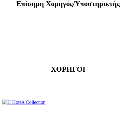
Eπίσημη Xορηγός/Yποστηρικτής
ΧΟΡΗΓΟΙ