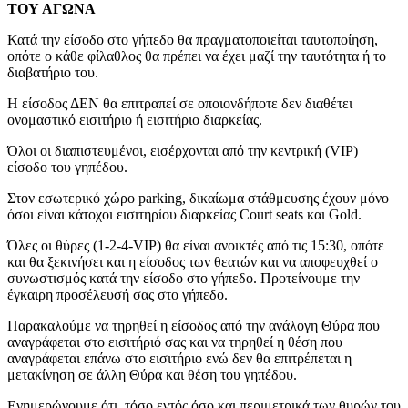
ΤΟΥ ΑΓΩΝΑ
Κατά την είσοδο στο γήπεδο θα πραγματοποιείται ταυτοποίηση,
οπότε ο κάθε φίλαθλος θα πρέπει να έχει μαζί την ταυτότητα ή το
διαβατήριο του.
Η είσοδος ΔΕΝ θα επιτραπεί σε οποιονδήποτε δεν διαθέτει
ονομαστικό εισιτήριο ή εισιτήριο διαρκείας.
Όλοι οι διαπιστευμένοι, εισέρχονται από την κεντρική (VIP)
είσοδο του γηπέδου.
Στον εσωτερικό χώρο parking, δικαίωμα στάθμευσης έχουν μόνο
όσοι είναι κάτοχοι εισιτηρίου διαρκείας Court seats και Gold.
Όλες οι θύρες (1-2-4-VIP) θα είναι ανοικτές από τις 15:30, οπότε
και θα ξεκινήσει και η είσοδος των θεατών και να αποφευχθεί ο
συνωστισμός κατά την είσοδο στο γήπεδο. Προτείνουμε την
έγκαιρη προσέλευσή σας στο γήπεδο.
Παρακαλούμε να τηρηθεί η είσοδος από την ανάλογη Θύρα που
αναγράφεται στο εισιτήριό σας και να τηρηθεί η θέση που
αναγράφεται επάνω στο εισιτήριο ενώ δεν θα επιτρέπεται η
μετακίνηση σε άλλη Θύρα και θέση του γηπέδου.
Ενημερώνουμε ότι, τόσο εντός όσο και περιμετρικά των θυρών του